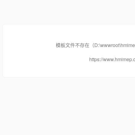
模板文件不存在（D:\wwwroot\hmimep.com/
https://www.hmimep.