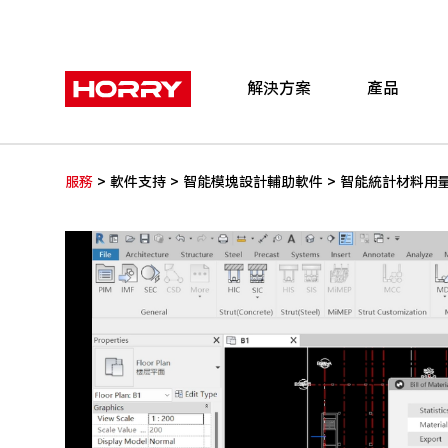
解決方案
產品
>
>
>
服務
軟件支持
智能模塊設計輔助軟件
智能統計材料用