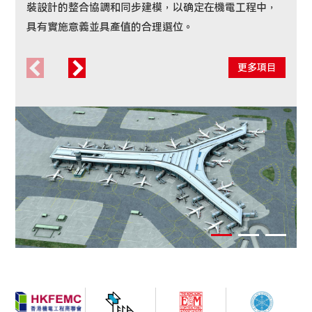
裝設計的整合協調和同步建模，以确定在機電工程中，
誌性建築-污泥幹化焚燒車間。該項目位於達卡市郊，汙水處
具有實施意義並具產值的合理選位。
理規模為每天50萬立方米。 項目建成後將成為孟加拉乃至南
亞地區較大規模的汙水處理廠，也是孟加拉首座使用中國援
外優惠貸款、採用中國先進科技並由中國公司建設的汙水處
更多項目
理廠，對孟加拉改善民生、提高基礎設施水准具有積極意
義。