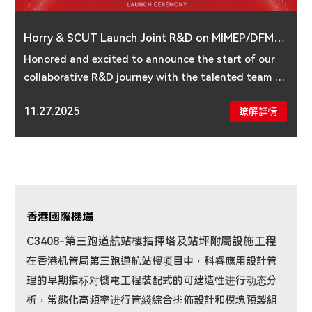
Horry & SCUT Launch Joint R&D on MIMEP/DFMA
SYSTEM V2.0
Honored and excited to announce the start of our
collaborative R&D journey with the talented team at
South China University of Technology! Together,
11.27.2025
瞭解詳情
we’re embarking on the next phase of innovation: de
香港國際機場
C3408-第三跑道航站樓指揮塔及站坪附屬設施工程
達舍爾甘地汙水處理廠專案由中國水電工程顧問集團公司負
在香港机管局第三跑道航站樓项目中，科睿應用設計管
責設計和施工。專案業主方為達卡市水務局，建設資金是來
理的早期指标对機電工程裝配式的可建造性进行动态分
自中國的優惠貸款，契约金額約
2.8億美元。北京國環清華環
析，常態化高頻率进行管綫綜合排佈設計和模塊預製組
境工程設計研究院有限公司將設計和建設主體汙水處理廠標