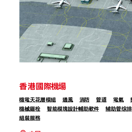
香港國際機場
機電天花層模組
通風
消防
管道
電氣
機械錨栓
智能模塊設計輔助軟件
辅助管综排
組裝服務