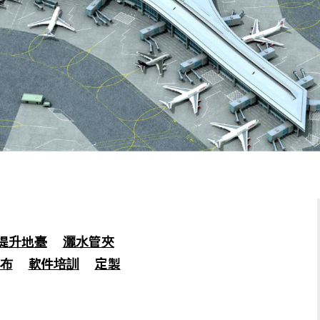
提升地臺
灑水管夾
布
軟件培訓
定製