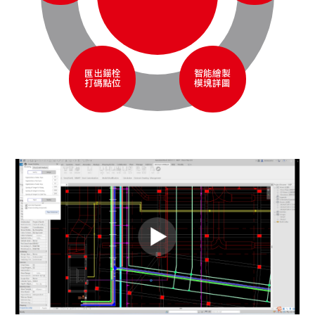
匯出錨栓
智能繪製
打碼點位
模塊詳圖